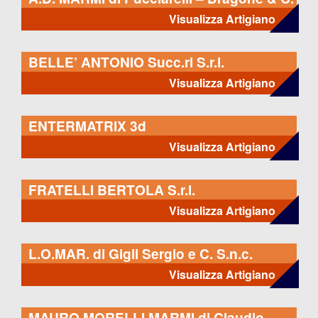
S.n.c.
Visualizza Artigiano
BELLE’ ANTONIO Succ.ri S.r.l.
Visualizza Artigiano
ENTERMATRIX 3d
Visualizza Artigiano
FRATELLI BERTOLA S.r.l.
Visualizza Artigiano
L.O.MAR. di Gigli Sergio e C. S.n.c.
Visualizza Artigiano
MAURO MORELLI MARMI di Claudio