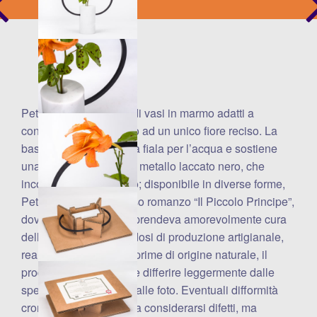
Petit è una collezione di vasi in marmo adatti a
contenere e dare risalto ad un unico fiore reciso. La
base ospita una piccola fiala per l’acqua e sostiene
una leggera struttura in metallo laccato nero, che
incornicia il fiore stesso; disponibile in diverse forme,
Petit è ispirato al famoso romanzo “Il Piccolo Principe”,
dove il protagonista si prendeva amorevolmente cura
della sua rosa. Trattandosi di produzione artigianale,
realizzata con materie prime di origine naturale, il
prodotto finale potrebbe differire leggermente dalle
specifiche tecniche e dalle foto. Eventuali difformità
cromatiche non sono da considerarsi difetti, ma