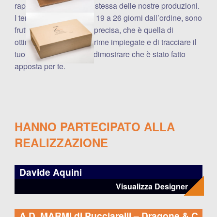
rappresentano l’unicità stessa delle nostre produzioni.
I tempi di consegna, da 19 a 26 giorni dall’ordine, sono
frutto di una scelta ben precisa, che è quella di
ottimizzare le materie prime impiegate e di tracciare il
tuo prodotto per poterti dimostrare che è stato fatto
apposta per te.
HANNO PARTECIPATO ALLA
REALIZZAZIONE
Davide Aquini
Visualizza Designer
A.D. MARMI di Pucciarelli – Dragone & C.