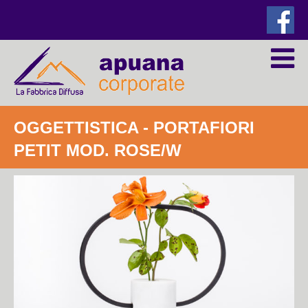
OGGETTISTICA
- PORTAFIORI
PETIT MOD. ROSE/W