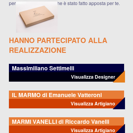
per poterti dimostrare che è stato fatto apposta per te.
HANNO PARTECIPATO ALLA
REALIZZAZIONE
Massimiliano Settimelli
Visualizza Designer
IL MARMO di Emanuele Vatteroni
Visualizza Artigiano
MARMI VANELLI di Riccardo Vanelli
Visualizza Artigiano