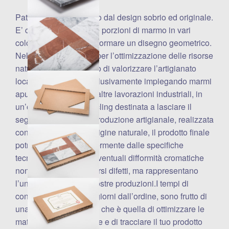
Patchwork è un vassoio dal design sobrio ed originale.
E’ composto da piccole porzioni di marmo in vari
colori, ri-assemblate a formare un disegno geometrico.
Nel costante impegno per l’ottimizzazione delle risorse
naturali e con l’obiettivo di valorizzare l’artigianato
locale, è realizzato esclusivamente impiegando marmi
apuani di recupero da altre lavorazioni industriali, in
un’operazione di upcycling destinata a lasciare il
segno. Trattandosi di produzione artigianale, realizzata
con materie prime di origine naturale, il prodotto finale
potrebbe differire leggermente dalle specifiche
tecniche e dalle foto. Eventuali difformità cromatiche
non sono da considerarsi difetti, ma rappresentano
l’unicità stessa delle nostre produzioni.I tempi di
consegna, da 19 a 26 giorni dall’ordine, sono frutto di
una scelta ben precisa, che è quella di ottimizzare le
materie prime impiegate e di tracciare il tuo prodotto