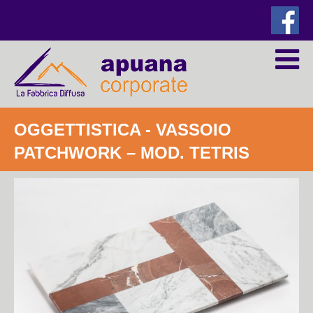
OGGETTISTICA
- VASSOIO
PATCHWORK – MOD. TETRIS