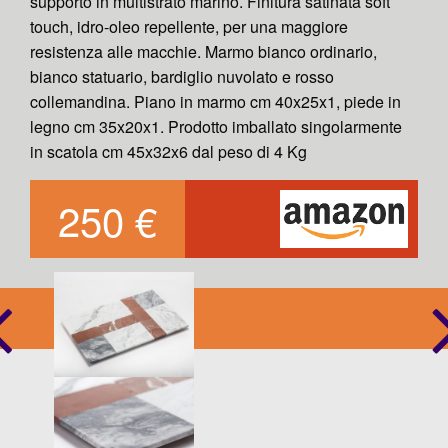
supporto in multistrato marino. Finitura satinata soft
touch, idro-oleo repellente, per una maggiore
resistenza alle macchie. Marmo bianco ordinario,
bianco statuario, bardiglio nuvolato e rosso
collemandina. Piano in marmo cm 40x25x1, piede in
legno cm 35x20x1. Prodotto imballato singolarmente
in scatola cm 45x32x6 dal peso di 4 Kg
250 €