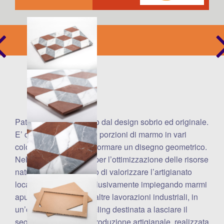
Patchwork è un vassoio dal design sobrio ed originale.
E’ composto da piccole porzioni di marmo in vari
colori, ri-assemblate a formare un disegno geometrico.
Nel costante impegno per l’ottimizzazione delle risorse
naturali e con l’obiettivo di valorizzare l’artigianato
locale, è realizzato esclusivamente impiegando marmi
apuani di recupero da altre lavorazioni industriali, in
un’operazione di upcycling destinata a lasciare il
segno. Trattandosi di produzione artigianale, realizzata