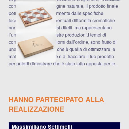
con materie prime di origine naturale, il prodotto finale
potrebbe differire leggermente dalle specifiche
tecniche e dalle foto. Eventuali difformità cromatiche
non sono da considerarsi difetti, ma rappresentano
l’unicità stessa delle nostre produzioni.I tempi di
consegna, da 19 a 26 giorni dall’ordine, sono frutto di
una scelta ben precisa, che è quella di ottimizzare le
materie prime impiegate e di tracciare il tuo prodotto
per poterti dimostrare che è stato fatto apposta per te.
HANNO PARTECIPATO ALLA
REALIZZAZIONE
Massimiliano Settimelli