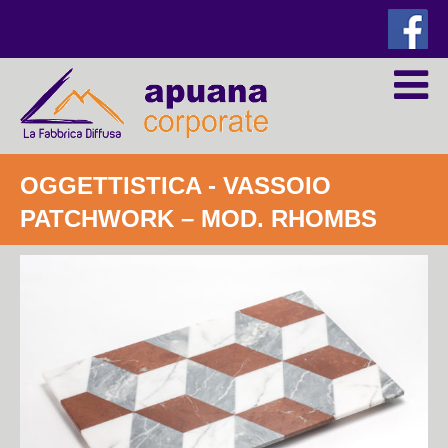
OGGETTISTICA
- VASSOIO
PATCHWORK – MOD. RHOMBS