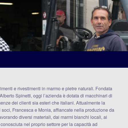
imenti e rivestimenti in marmo e pietre naturali. Fondata
Alberto Spinetti, oggi l’azienda è dotata di macchinari di
nze dei clienti sia esteri che italiani. Attualmente la
mi soci, Francesca e Monia, affiancate nella produzione da
avorando diversi materiali, dai marmi bianchi locali, ai
à conosciuta nel proprio settore per la capacità ad