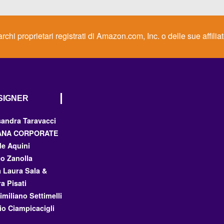
 proprietari registrati di Amazon.com, Inc. o delle sue affilia
ESIGNER
sandra Taravacci
ANA CORPORATE
de Aquini
co Zanolla
a Laura Sala &
a Pisati
miliano Settimelli
io Ciampicacigli