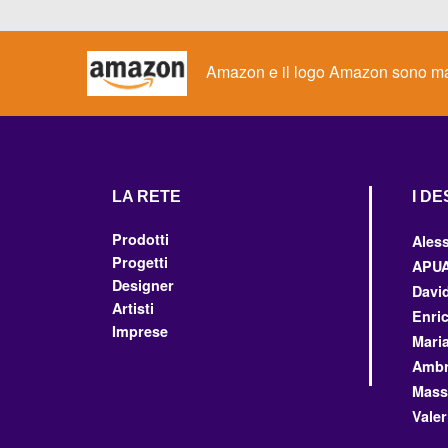
Amazon e il logo Amazon sono marchi
LA RETE
I D
Prodotti
Ales
Progetti
APU
Designer
Davi
Artisti
Enri
Imprese
Mari
Ambr
Massi
Valer